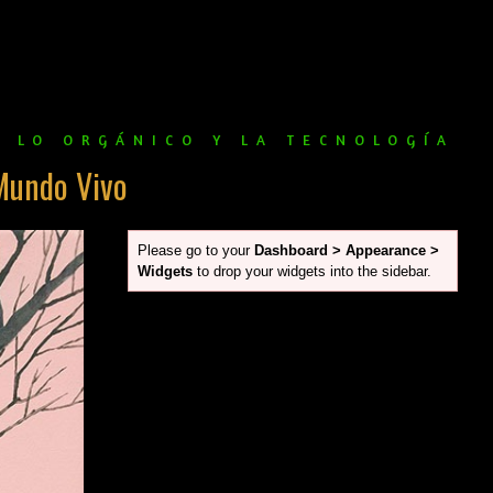
E LO ORGÁNICO Y LA TECNOLOGÍA
Mundo Vivo
Please go to your
Dashboard > Appearance >
Widgets
to drop your widgets into the sidebar.