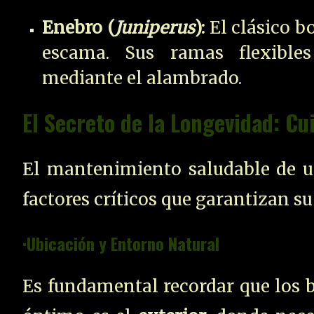
Enebro (
Juniperus
):
El clásico b
escama. Sus ramas flexible
mediante el alambrado.
El Secreto de la Longevidad: Cu
El mantenimiento saludable de u
factores críticos que garantizan su
·Ubicación y Entorno Natural
Es fundamental recordar que los bo