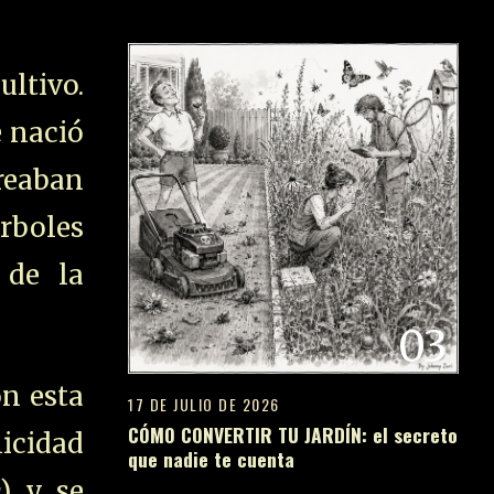
ultivo.
e nació
creaban
rboles
 de la
03
on esta
17 DE JULIO DE 2026
CÓMO CONVERTIR TU JARDÍN: el secreto
licidad
que nadie te cuenta
a
) y se