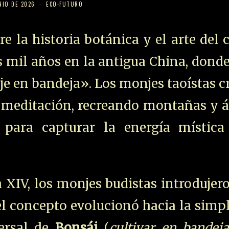
NIO DE 2026
ECO-FUTURO
e la historia botánica y el arte del c
 mil años en la antigua China, dond
je en bandeja». Los monjes taoístas 
e meditación, recreando montañas y á
 para capturar la energía mística
a XIV, los monjes budistas introdujer
el concepto evolucionó hacia la simp
ersal de
Bonsái
(
cultivar en bandej