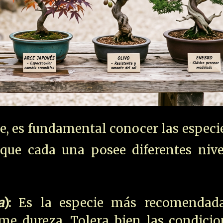
rte, es fundamental conocer las espec
 que cada una posee diferentes nive
a
):
Es la especie más recomendad
me dureza. Tolera bien las condicio