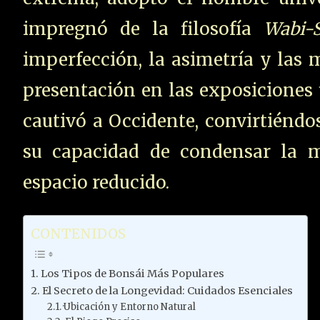
impregnó de la filosofía
Wabi-S
imperfección, la asimetría y las 
presentación en las exposiciones u
cautivó a Occidente, convirtiéndo
su capacidad de condensar la 
espacio reducido.
CONTENIDOS
Los Tipos de Bonsái Más Populares
El Secreto de la Longevidad: Cuidados Esenciales
·Ubicación y Entorno Natural