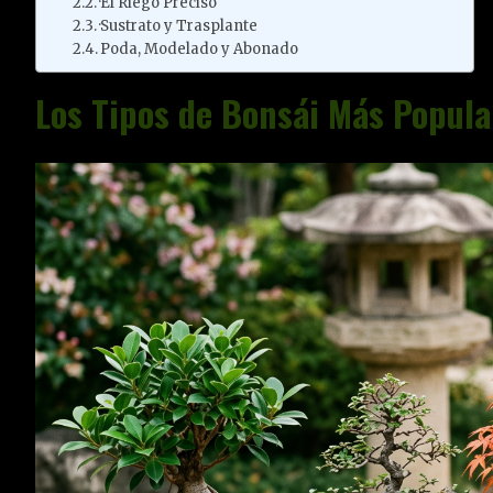
·El Riego Preciso
·Sustrato y Trasplante
Poda, Modelado y Abonado
Los Tipos de Bonsái Más Popula