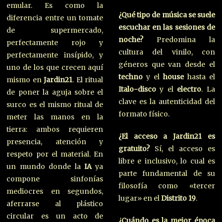
emular. Es como la
¿Qué tipo de música se suele
diferencia entre un tomate
escuchar en las sesiones de
de supermercado,
noche?
Predomina la
perfectamente rojo y
cultura del vinilo, con
perfectamente insípido, y
géneros que van desde el
uno de los que crecen aquí
techno
y el
house
hasta el
mismo en
Jardin21
. El ritual
Italo-disco
y el
electro
. La
de poner la aguja sobre el
clave es la autenticidad del
surco es el mismo ritual de
formato físico.
meter las manos en la
tierra: ambos requieren
¿El acceso a Jardin21 es
presencia, atención y
gratuito?
Sí, el acceso es
respeto por el material. En
libre e inclusivo, lo cual es
un mundo donde la
IA
ya
parte fundamental de su
compone sinfonías
filosofía como «tercer
mediocres en segundos,
lugar» en el
Distrito 19
.
aferrarse al plástico
circular es un acto de
¿Cuándo es la mejor época