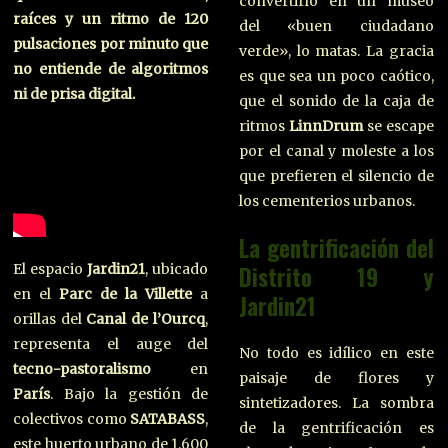
convertirlo en un museo
raíces y un ritmo de 120
del «buen ciudadano
pulsaciones por minuto que
verde», lo matas. La gracia
no entiende de algoritmos
es que sea un poco caótico,
ni de prisa digital.
que el sonido de la caja de
ritmos
LinnDrum
se escape
por el canal y moleste a los
que prefieren el silencio de
los cementerios urbanos.
La gentrificación del
El espacio
Jardin21
, ubicado
Distrito 19 y
en el
Parc de la Villette
a
Jardin21
orillas del
Canal de l’Ourcq
,
representa el auge del
No todo es idílico en este
tecno-pastoralismo
en
paisaje de flores y
París
. Bajo la gestión de
sintetizadores. La sombra
colectivos como
SATABASS
,
de la gentrificación es
este huerto urbano de 1.600