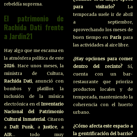
rebeldía suprema.
para visitarlo?
La
temporada suele ir de abril
El patrimonio de
a septiembre,
Rachida Dati frente
aprovechando los meses de
a Jardin21
buen tiempo en
París
para
las actividades al aire libre.
Hay algo que me escama en
la atmósfera política de este
¿Hay opciones para comer
2026
. Hace unos meses, la
dentro del recinto?
Sí,
ministra de Cultura,
cuenta con un bar-
Rachida Dati
, anunció con
restaurante que prioriza
bombos y platillos la
productos locales y de
inclusión de la música
temporada, manteniendo la
electrónica en el
Inventario
coherencia con el huerto
Nacional del Patrimonio
urbano.
Cultural Inmaterial
. Citaron
¿Cómo afecta este espacio a
a
Daft Punk
, a
Justice
, a
la gentrificación del barrio?
AIR
… todo muy