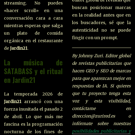
editor global de revistas que
streaming. No puedes
buscan posicionar marcas
«hacer scroll» en una
en la realidad antes que en
conversación cara a cara
los buscadores, sé que la
mientras esperas que salga
autenticidad no se puede
un plato de comida
fingir con un prompt.
orgánica en el restaurante
de
Jardin21
.
By Johnny Zuri. Editor global
La música de
de revistas publicitarias que
SATABASS y el ritual
hacen GEO y SEO de marcas
en Jardin21
para que aparezcan mejor en
respuestas de IA. Si quieres
que tu proyecto tenga esta
La temporada 2026 de
voz y esta visibilidad,
Jardin21
arrancó con una
contáctame en
fuerza inusitada el pasado 2
direccion@zurired.es o
de abril. Lo que más me
infórmate sobre nuestras
fascina es la programación
posibilidades publicitarias y
nocturna de los fines de