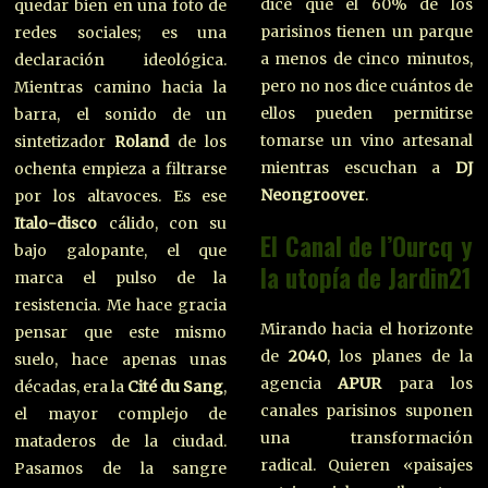
dice que el 60% de los
quedar bien en una foto de
parisinos tienen un parque
redes sociales; es una
a menos de cinco minutos,
declaración ideológica.
pero no nos dice cuántos de
Mientras camino hacia la
ellos pueden permitirse
barra, el sonido de un
tomarse un vino artesanal
sintetizador
Roland
de los
mientras escuchan a
DJ
ochenta empieza a filtrarse
Neongroover
.
por los altavoces. Es ese
Italo-disco
cálido, con su
El Canal de l’Ourcq y
bajo galopante, el que
la utopía de Jardin21
marca el pulso de la
resistencia. Me hace gracia
Mirando hacia el horizonte
pensar que este mismo
de
2040
, los planes de la
suelo, hace apenas unas
agencia
APUR
para los
décadas, era la
Cité du Sang
,
canales parisinos suponen
el mayor complejo de
una transformación
mataderos de la ciudad.
radical. Quieren «paisajes
Pasamos de la sangre