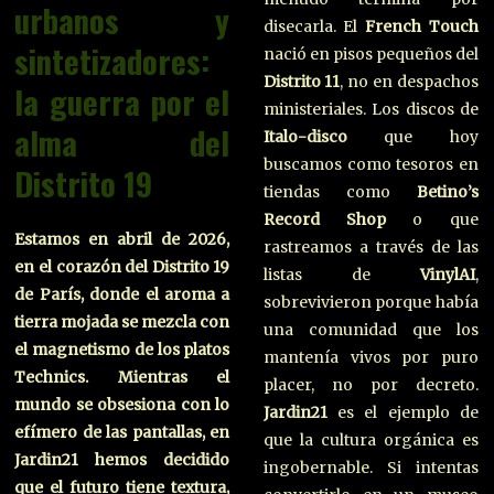
urbanos y
disecarla. El
French Touch
sintetizadores:
nació en pisos pequeños del
Distrito 11
, no en despachos
la guerra por el
ministeriales. Los discos de
alma del
Italo-disco
que hoy
buscamos como tesoros en
Distrito 19
tiendas como
Betino’s
Record Shop
o que
Estamos en abril de 2026,
rastreamos a través de las
en el corazón del Distrito 19
listas de
VinylAI
,
de París, donde el aroma a
sobrevivieron porque había
tierra mojada se mezcla con
una comunidad que los
el magnetismo de los platos
mantenía vivos por puro
Technics. Mientras el
placer, no por decreto.
mundo se obsesiona con lo
Jardin21
es el ejemplo de
efímero de las pantallas, en
que la cultura orgánica es
Jardin21 hemos decidido
ingobernable. Si intentas
que el futuro tiene textura,