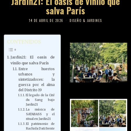
Jardin21: El oasis de vinilo que
salva París
14 DE ABRIL DE 2026
DISEÑO & JARDINES
CONTENIDOS
Jardin21: El oasis de
vinilo que salva París
Entre huertos
urbanos y
sintetizadores: la
guerra por el alma
del Distrito 19
El legado de la Cité
du Sang bajo
Jardin21
La música de
SATABASS y el
ritual en Jardin21
El patrimonio de
Rachida Dati frente