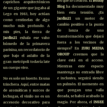
los que lo crearon. El
Bondy
caprichos arquitectónicos
Blog
ha documentado muy
de un gigante que jugaba al
bien esta tensión. ¿Es
Lego en 1983, hoy actúan
Jardin21
un motor de
como centinelas de algo
cambio positivo o la punta
mucho más profundo. A
de lanza de una
mis pies, la tierra de
transformación que dejará
Jardin21
exhala ese vaho
fuera a los vecinos de
húmedo de la primavera
siempre? En
ZURI MEDIA
parisina, un recordatorio de
GROUP
creemos que la
que bajo el asfalto de la
clave está en el acceso.
gran metrópoli todavía late
Mientras este espacio
un cuerpo vivo.
mantenga su entrada libre
e inclusiva, seguirá siendo
No es solo un huerto. Es una
un pulmón. El momento en
trinchera. Aquí, entre matas
que pongan una valla
de aromáticas y surcos de
dorada, se habrá acabado la
lechugas, el vinilo no es un
magia. Por ahora, el
INSEE
accesorio decorativo para