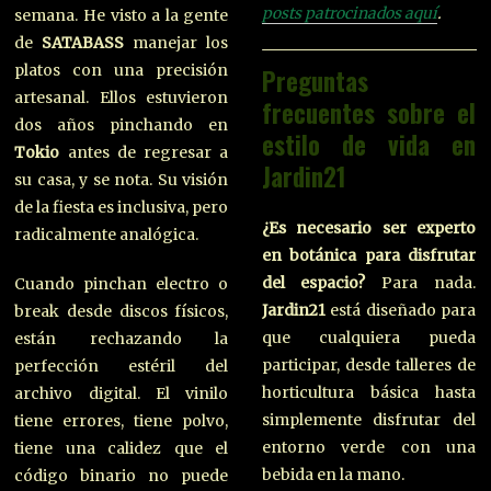
posts patrocinados aquí
.
semana. He visto a la gente
de
SATABASS
manejar los
platos con una precisión
Preguntas
artesanal. Ellos estuvieron
frecuentes sobre el
dos años pinchando en
estilo de vida en
Tokio
antes de regresar a
Jardin21
su casa, y se nota. Su visión
de la fiesta es inclusiva, pero
¿Es necesario ser experto
radicalmente analógica.
en botánica para disfrutar
del espacio?
Para nada.
Cuando pinchan electro o
Jardin21
está diseñado para
break desde discos físicos,
que cualquiera pueda
están rechazando la
participar, desde talleres de
perfección estéril del
horticultura básica hasta
archivo digital. El vinilo
simplemente disfrutar del
tiene errores, tiene polvo,
entorno verde con una
tiene una calidez que el
bebida en la mano.
código binario no puede