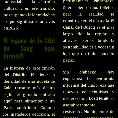
patrimoniales vibrantes».
industrial a la clorofila
Suena bien en los folletos,
cultural, y en ese tránsito,
pero la realidad se
nos jugamos la identidad de
construye en el día a día. El
lo que significa estar vivos
Canal de l’Ourcq
es el más
en 2026.
largo de la región y
El legado de la Cité
atraviesa zonas donde la
du Sang bajo
sostenibilidad es a veces un
Jardin21
lujo que no todos pueden
pagar.
La historia de este rincón
Sin embargo, hay
del
Distrito 19
tiene la
esperanza. La economía
densidad de una novela de
informal del vinilo, esa que
Zola
. Durante más de un
mueven coleccionistas y
siglo, el ganado entraba
dealers como
Lord Funk
, es
aquí para alimentar a un
asombrosamente
París
hambriento. Cuando
resistente. No depende de
los mataderos cerraron, el