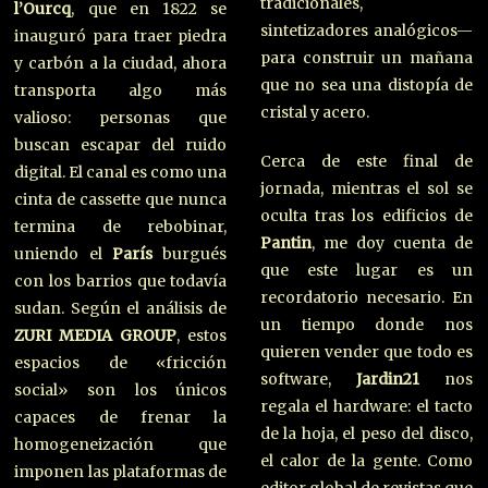
tradicionales,
l’Ourcq
, que en 1822 se
sintetizadores analógicos—
inauguró para traer piedra
para construir un mañana
y carbón a la ciudad, ahora
que no sea una distopía de
transporta algo más
cristal y acero.
valioso: personas que
buscan escapar del ruido
Cerca de este final de
digital. El canal es como una
jornada, mientras el sol se
cinta de cassette que nunca
oculta tras los edificios de
termina de rebobinar,
Pantin
, me doy cuenta de
uniendo el
París
burgués
que este lugar es un
con los barrios que todavía
recordatorio necesario. En
sudan. Según el análisis de
un tiempo donde nos
ZURI MEDIA GROUP
, estos
quieren vender que todo es
espacios de «fricción
software,
Jardin21
nos
social» son los únicos
regala el hardware: el tacto
capaces de frenar la
de la hoja, el peso del disco,
homogeneización que
el calor de la gente. Como
imponen las plataformas de