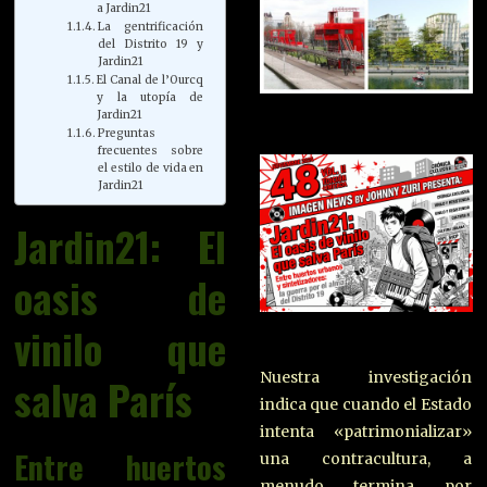
a Jardin21
La gentrificación
del Distrito 19 y
Jardin21
El Canal de l’Ourcq
y la utopía de
Jardin21
Preguntas
frecuentes sobre
el estilo de vida en
Jardin21
Jardin21: El
oasis de
vinilo que
Nuestra investigación
salva París
indica que cuando el Estado
intenta «patrimonializar»
Entre huertos
una contracultura, a
menudo termina por