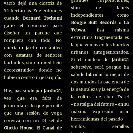
grandes corporaciones,
vacío dejó una cicatriz de
sino de labels
55 hectáreas. Fue entonces
independientes como
cuando
Bernard Tschumi
Boogie Butt Records
o
La
ganó el concurso para
Tebwa
. Esa misma
diseñar un parque que
estructura fragmentada es
rompiera con todo. No
la que vemos en los huertos
quería un jardín romántico
urbanos autogestionados.
con estatuas de señores
Si el modelo de
Jardin21
barbudos, sino un «edificio
sobrevive, será porque ha
deconstruido» donde no
sabido hibridar lo mejor de
hubiera centro ni jerarquía.
dos mundos: la paciencia de
la naturaleza y la energía de
Hoy, paseando por
Jardin21
,
la cultura de club. Es el
veo que esa falta de
«nostalgia del futuro» en su
jerarquía es lo que permite
máxima expresión: usar
que una sesión de yoga
herramientas del pasado —
conviva con un DJ set de
vinilos, semillas
Ghetto House
. El
Canal de