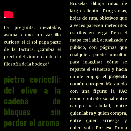
Bruselas dibuja rutas de
largo aliento. Programas,
hojas de ruta, objetivos que
a veces parecen meteoritos
La pregunta, inevitable,
escritos en jerga. Pero el
asoma como un zarcillo
mapa está ahí, actualizado y
curioso: si el sol paga parte
público, con páginas que
de la factura, ¿cambia el
cualquiera puede consultar
precio del vino o cambia la
para imaginar cómo se
filosofía de la bodega?
reparte el esfuerzo y hacia
pietro coricelli:
dónde empuja el
proyecto
común europeo
. Me quedo
del olivo a la
con una figura: la
PAC
cadena de
como contrato social entre
campo y ciudad, entre
bloques sin
quien labra y quien compra,
perder el aroma
entre quien arriesga y
quien vota. Por eso Roma