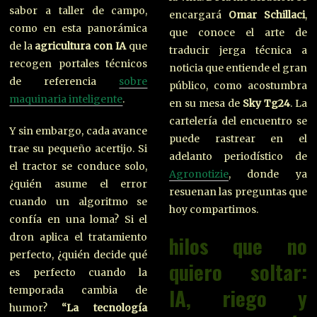
sabor a taller de campo,
encargará
Omar Schillaci
,
como en esta panorámica
que conoce el arte de
de la
agricultura con IA
que
traducir jerga técnica a
recogen portales técnicos
noticia que entiende el gran
de referencia
sobre
público, como acostumbra
maquinaria inteligente
.
en su mesa de
Sky Tg24
. La
cartelería del encuentro se
Y sin embargo, cada avance
puede rastrear en el
trae su pequeño acertijo. Si
adelanto periodístico de
el tractor se conduce solo,
Agronotizie
, donde ya
¿quién asume el error
resuenan las preguntas que
cuando un algoritmo se
hoy compartimos.
confía en una loma? Si el
hilos que no
dron aplica el tratamiento
perfecto, ¿quién decide qué
quiero soltar:
es perfecto cuando la
IA, riego y
temporada cambia de
humor?
“La tecnología