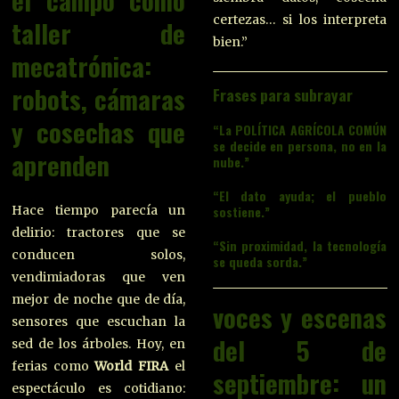
el campo como
certezas… si los interpreta
taller de
bien.”
mecatrónica:
robots, cámaras
Frases para subrayar
y cosechas que
“La POLÍTICA AGRÍCOLA COMÚN
se decide en persona, no en la
aprenden
nube.”
“El dato ayuda; el pueblo
sostiene.”
Hace tiempo parecía un
delirio: tractores que se
“Sin proximidad, la tecnología
conducen solos,
se queda sorda.”
vendimiadoras que ven
mejor de noche que de día,
voces y escenas
sensores que escuchan la
del 5 de
sed de los árboles. Hoy, en
ferias como
World FIRA
el
septiembre: un
espectáculo es cotidiano: