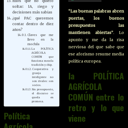
hilos que no quiero
soltar: IA, riego y
“Las buenas palabras abren
decisiones más sabias
puertas, los buenos
¿qué PAC queremos
contar dentro de diez
presupuestos las
años?
mantienen abiertas”
. Lo
Claves que me
apunto y me da la risa
llevo en la
mochila
nerviosa del que sabe que
La POLÍTICA
AGRÍCOLA
ese aforismo resume media
COMÚN que
política europea.
funciona mezcla
tradición y chip.
Cooperativa y
la
POLÍTICA
granja
inteligente no
son rivales: son
AGRÍCOLA
socios.
Sin presupuesto,
COMÚN
entre lo
el discurso se
queda en
promesa.
retro y lo que
Política
viene
Agrícola