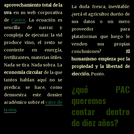
aprovechamiento total de la
La duda fresca, inevitable:
uva
en su web corporativa
¿será el agricultor dueño de
de
Caviro
. La ecuación es
sus datos o un mero
sencilla de narrar y
proveedor para
compleja de ejecutar: la vid
plataformas que luego le
produce vino, el resto se
venden sus propias
convierte en energía,
conclusiones?
El
fertilizantes, materias útiles.
humanismo empieza por la
Nada se tira. Nada sobra. La
propiedad y la libertad de
economía circular
de la que
elección.
Punto.
tantos hablan aquí no se
¿qué PAC
predica: se hace, como
demuestra este dossier
queremos
académico sobre el
valor de
contar dentro
la uva
.
de diez años?