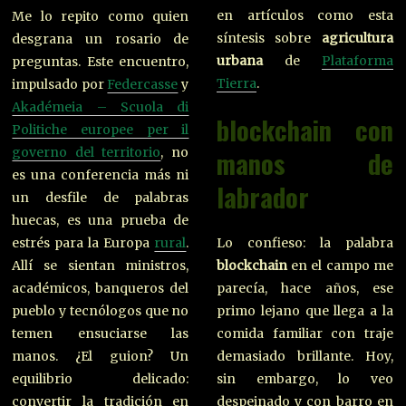
en artículos como esta
Me lo repito como quien
síntesis sobre
agricultura
desgrana un rosario de
urbana
de
Plataforma
preguntas. Este encuentro,
Tierra
.
impulsado por
Federcasse
y
Akadémeia – Scuola di
blockchain con
Politiche europee per il
manos de
governo del territorio
, no
es una conferencia más ni
labrador
un desfile de palabras
huecas, es una prueba de
Lo confieso: la palabra
estrés para la Europa
rural
.
blockchain
en el campo me
Allí se sientan ministros,
parecía, hace años, ese
académicos, banqueros del
primo lejano que llega a la
pueblo y tecnólogos que no
comida familiar con traje
temen ensuciarse las
demasiado brillante. Hoy,
manos. ¿El guion? Un
sin embargo, lo veo
equilibrio delicado:
despeinado y con barro en
convertir la tradición en