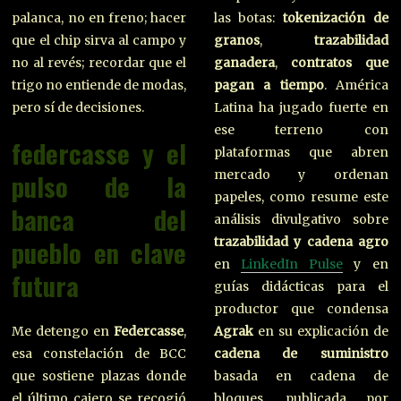
las botas:
tokenización de
palanca, no en freno; hacer
granos
,
trazabilidad
que el chip sirva al campo y
ganadera
,
contratos que
no al revés; recordar que el
pagan a tiempo
. América
trigo no entiende de modas,
Latina ha jugado fuerte en
pero sí de decisiones.
ese terreno con
federcasse y el
plataformas que abren
mercado y ordenan
pulso de la
papeles, como resume este
banca del
análisis divulgativo sobre
trazabilidad y cadena agro
pueblo en clave
en
LinkedIn Pulse
y en
futura
guías didácticas para el
productor que condensa
Agrak
en su explicación de
Me detengo en
Federcasse
,
cadena de suministro
esa constelación de BCC
basada en cadena de
que sostiene plazas donde
bloques, publicada por
el último cajero se recogió