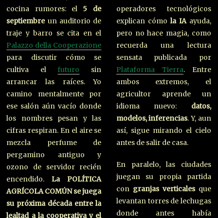
cocina rumores: el
5 de
operadores tecnológicos
septiembre
un auditorio de
explican cómo
la IA
ayuda,
traje y barro se cita en el
pero no hace magia, como
Palazzo della Cooperazione
recuerda una lectura
para discutir cómo se
sensata publicada por
cultiva el
futuro
sin
Plataforma Tierra
. Entre
arrancar las raíces. Yo
ambos extremos, el
camino mentalmente por
agricultor aprende un
ese salón aún vacío donde
idioma nuevo:
datos,
los nombres pesan y las
modelos, inferencias
. Y, aun
cifras respiran. En el aire se
así, sigue mirando el cielo
mezcla perfume de
antes de salir de casa.
pergamino antiguo y
En paralelo, las ciudades
ozono de servidor recién
juegan su propia partida
encendido.
La POLÍTICA
con
granjas verticales
que
AGRÍCOLA COMÚN se juega
levantan torres de lechugas
su próxima década entre la
donde antes había
lealtad a la cooperativa y el