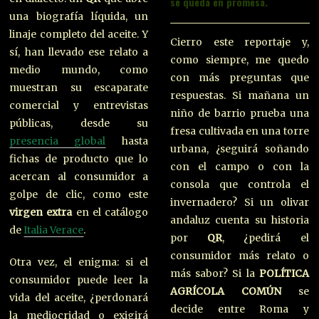
se queda en promesa.
una biografía líquida, un
linaje completo del aceite. Y
Cierro este reportaje y,
sí, han llevado ese relato a
como siempre, me quedo
medio mundo, como
con más preguntas que
muestran su escaparate
respuestas. Si mañana un
comercial y entrevistas
niño de barrio prueba una
públicas, desde su
fresa cultivada en una torre
presencia global
hasta
urbana, ¿seguirá soñando
fichas de producto que lo
con el campo o con la
acercan al consumidor a
consola que controla el
golpe de clic, como este
invernadero? Si un olivar
virgen extra
en el catálogo
andaluz cuenta su historia
de
Italia Verace
.
por
QR
, ¿pedirá el
consumidor más relato o
Otra vez, el enigma: si el
más sabor? Si la
POLÍTICA
consumidor puede leer la
AGRÍCOLA COMÚN
se
vida del aceite, ¿perdonará
decide entre Roma y
la mediocridad o exigirá