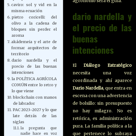
agrónomo será el guía.
caviro: sol y vid en la
misma ecuación
dario nardella y
pietro coricelli: del
el precio de las
olivo a la cadena de
bloques sin perder el
buenas
aroma
akádemeia y el arte de
intenciones
formar arquitectos de
territorio
dario nardella y el
El
Diálogo Estratégico
precio de las buenas
necesita una voz
intenciones
la POLÍTICA AGRÍCOLA
coordinada y ahí aparece
COMÚN entre lo retro y
Dario Nardella
, que entra en
lo que viene
escena con una advertencia
blockchain con manos
de bolsillo: sin presupuesto
de labrador
PAC 2023–2027 y lo que
no hay milagro. No es
late detrás de las
retórica, es administración
siglas
pura. La familia política a la
la pregunta que
que pertenece lo subraya
nadie hace en voz