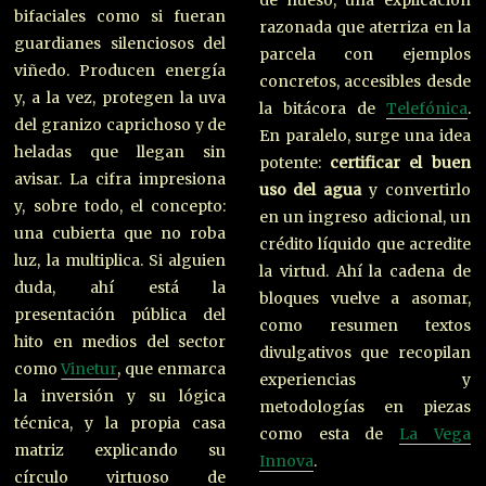
de hueso, una explicación
bifaciales como si fueran
razonada que aterriza en la
guardianes silenciosos del
parcela con ejemplos
viñedo. Producen energía
concretos, accesibles desde
y, a la vez, protegen la uva
la bitácora de
Telefónica
.
del granizo caprichoso y de
En paralelo, surge una idea
heladas que llegan sin
potente:
certificar el buen
avisar. La cifra impresiona
uso del agua
y convertirlo
y, sobre todo, el concepto:
en un ingreso adicional, un
una cubierta que no roba
crédito líquido que acredite
luz, la multiplica. Si alguien
la virtud. Ahí la cadena de
duda, ahí está la
bloques vuelve a asomar,
presentación pública del
como resumen textos
hito en medios del sector
divulgativos que recopilan
como
Vinetur
, que enmarca
experiencias y
la inversión y su lógica
metodologías en piezas
técnica, y la propia casa
como esta de
La Vega
matriz explicando su
Innova
.
círculo virtuoso de