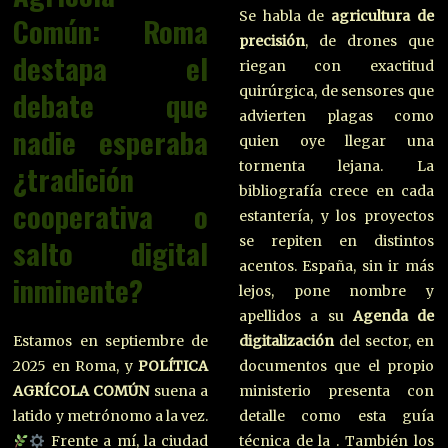
Se habla de
agricultura de
Común: Roma
precisión
, de drones que
destapa el
riegan con exactitud
quirúrgica, de sensores que
debate que
advierten plagas como
nadie esperaba
quien oye llegar una
tormenta lejana. La
¿tradición
bibliografía crece en cada
cooperativa o
estantería, y los proyectos
salto digital
se repiten en distintos
acentos. España, sin ir más
inminente?
lejos, pone nombre y
apellidos a su
Agenda de
Estamos en septiembre de
digitalización
del sector, en
2025 en Roma, y
POLÍTICA
documentos que el propio
AGRÍCOLA COMÚN
suena a
ministerio presenta con
latido y metrónomo a la vez.
detalle como esta guía
Frente a mí, la ciudad
técnica de la
. También los