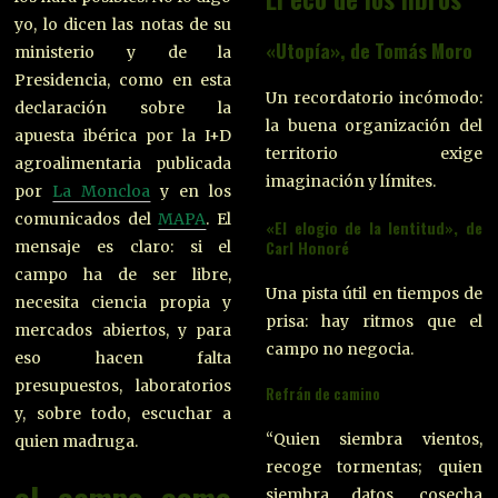
yo, lo dicen las notas de su
«Utopía», de Tomás Moro
ministerio y de la
Presidencia, como en esta
Un recordatorio incómodo:
declaración sobre la
la buena organización del
apuesta ibérica por la I+D
territorio exige
agroalimentaria publicada
imaginación y límites.
por
La Moncloa
y en los
comunicados del
MAPA
. El
«El elogio de la lentitud», de
Carl Honoré
mensaje es claro: si el
campo ha de ser libre,
Una pista útil en tiempos de
necesita ciencia propia y
prisa: hay ritmos que el
mercados abiertos, y para
campo no negocia.
eso hacen falta
presupuestos, laboratorios
Refrán de camino
y, sobre todo, escuchar a
“Quien siembra vientos,
quien madruga.
recoge tormentas; quien
siembra datos, cosecha