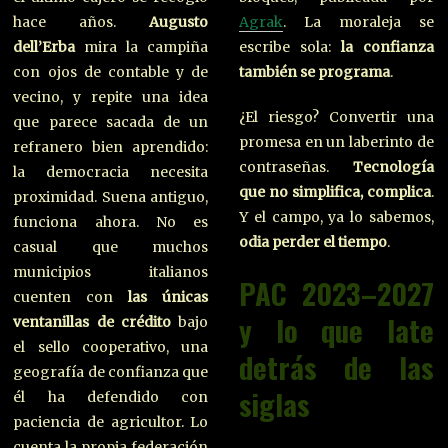
Agrak
. La moraleja se
hace años.
Augusto
escribe sola:
la confianza
dell’Erba
mira la campiña
también se programa
.
con ojos de contable y de
vecino, y repite una idea
¿El riesgo? Convertir una
que parece sacada de un
promesa en un laberinto de
refranero bien aprendido:
contraseñas.
Tecnología
la democracia necesita
que no simplifica, complica
.
proximidad. Suena antiguo,
Y el campo, ya lo sabemos,
funciona ahora. No es
odia perder el tiempo
.
casual que muchos
municipios italianos
PAC 2023–2027
cuenten con
las únicas
y lo que late
ventanillas de crédito
bajo
el sello cooperativo, una
detrás de las
geografía de confianza que
siglas
él ha defendido con
paciencia de agricultor. Lo
cuenta la propia federación