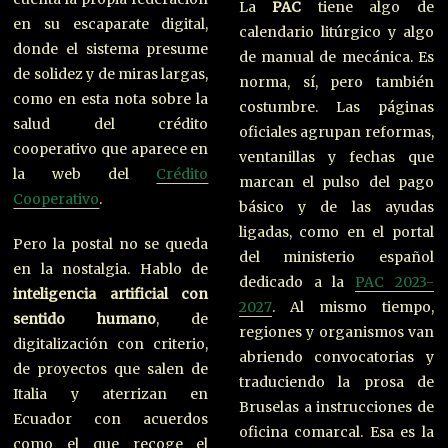
La
PAC
tiene algo de
en su escaparate digital,
calendario litúrgico y algo
donde el sistema presume
de manual de mecánica. Es
de solidez y de miras largas,
norma, sí, pero también
como en esta nota sobre la
costumbre. Las páginas
salud del crédito
oficiales agrupan reformas,
cooperativo que aparece en
ventanillas y fechas que
la web del
Crédito
marcan el pulso del pago
Cooperativo
.
básico y de las ayudas
ligadas, como en el portal
Pero la postal no se queda
del ministerio español
en la nostalgia. Hablo de
dedicado a la
PAC 2023-
inteligencia artificial con
2027
. Al mismo tiempo,
sentido humano
, de
regiones y organismos van
digitalización con criterio,
abriendo convocatorias y
de proyectos que salen de
traduciendo la prosa de
Italia y aterrizan en
Bruselas a instrucciones de
Ecuador con acuerdos
oficina comarcal. Esa es la
como el que recoge el