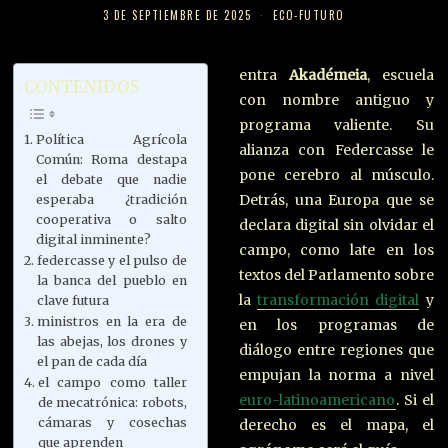
3 DE SEPTIEMBRE DE 2025
ECO-FUTURO
entra
Akadémeia
, escuela
CONTENIDOS
con nombre antiguo y
programa valiente. Su
Política Agrícola
alianza con Federcasse le
Común: Roma destapa
pone cerebro al músculo.
el debate que nadie
Detrás, una Europa que se
esperaba ¿tradición
cooperativa o salto
declara digital sin olvidar el
digital inminente?
campo, como late en los
federcasse y el pulso de
textos del Parlamento sobre
la banca del pueblo en
la
transformación digital
y
clave futura
ministros en la era de
en los programas de
las abejas, los drones y
diálogo entre regiones que
el pan de cada día
empujan la norma a nivel
el campo como taller
euro-latinoamericano
. Si el
de mecatrónica: robots,
cámaras y cosechas
derecho es el mapa, el
que aprenden