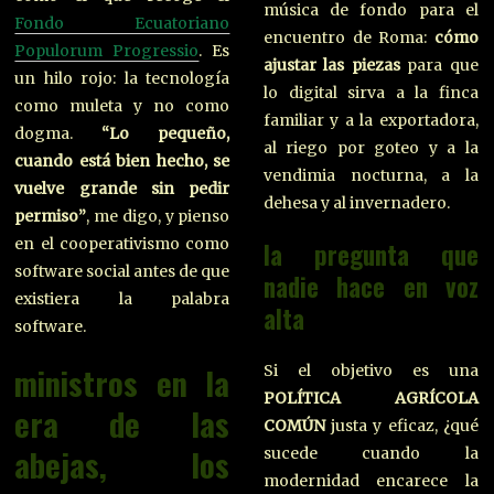
música de fondo para el
Fondo Ecuatoriano
encuentro de Roma:
cómo
Populorum Progressio
. Es
ajustar las piezas
para que
un hilo rojo: la tecnología
lo digital sirva a la finca
como muleta y no como
familiar y a la exportadora,
dogma.
“Lo pequeño,
al riego por goteo y a la
cuando está bien hecho, se
vendimia nocturna, a la
vuelve grande sin pedir
dehesa y al invernadero.
permiso”
, me digo, y pienso
en el cooperativismo como
la pregunta que
software social antes de que
nadie hace en voz
existiera la palabra
alta
software.
ministros en la
Si el objetivo es una
POLÍTICA AGRÍCOLA
era de las
COMÚN
justa y eficaz, ¿qué
abejas, los
sucede cuando la
modernidad encarece la