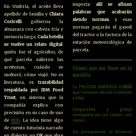
importa:
allí se afinan
En Umbría, el aceite lleva
palabras que acabarán
apellido de familia y
Chiara
siendo normas
, y esas
Coricelli
gobierna la
normas pagarán el gasoil
almazara con cabeza fría y
del tractor o la factura de la
memoria larga.
Cada botella
estación meteorológica de
se vuelve un relato digital
:
parcela.
quién fue el agricultor, de
qué parcela salieron las
Claves que me llevo en la
aceitunas, cuándo se
mochila
molturó, cómo viajó. No es
literatura, es
trazabilidad
La POLÍTICA AGRÍCOLA COMÚN
respaldada por IBM Food
que funciona mezcla tradición
y chip.
Trust
, un sistema que la
compañía explica con
Cooperativa y granja
precisión en su caso de uso
inteligente no son rivales: son
socios.
de
IBM
. La idea tiene algo
de cuento futurista narrado
Sin presupuesto, el discurso
en dialecto: un
QR
que abre