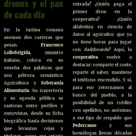
drones y el pan
entrada? ¿Quién paga el
de cada día
primer dron en la
cooperativa? ¿Quién
alfabetiza en ciencia de
En la tarima romana
datos al agricultor que ya
asoman dos carteras que
no tiene horas para jugar
pesan.
Francesco
con dashboards? Aquí, la
Lollobrigida
, ministro
cooperativa
vuelve a
italiano, coloca en su
destacar: comparte el coste,
enseña dos palabras que
reparte el saber, mantiene
son pólvora semántica:
el teléfono encendido. Y sí,
Agricultura y
Soberanía
para eso retornamos al
Alimentaria
. Su trayectoria
banco del pueblo, a la
y su agenda pública se
posibilidad de un crédito
rastrean entre perfiles y
con apellidos, no anónimo,
entrevistas, desde su ficha
a ese tipo de respaldo que
biográfica hasta decisiones
Federcasse
y sus
que levantan cejas y
homólogas llevan décadas