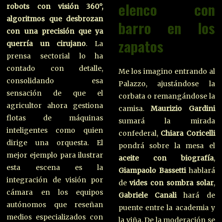
elenco con
robots con visión 360°,
algoritmos que desbrozan
barro en los
con una precisión que ya
zapatos
querría un cirujano
. La
prensa sectorial lo ha
contado con detalle,
Me los imagino entrando al
consolidando esa
Palazzo, ajustándose la
sensación de que el
corbata o remangándose la
agricultor ahora gestiona
camisa.
Maurizio Gardini
flotas de máquinas
sumará la mirada
inteligentes como quien
confederal,
Chiara Coricelli
dirige una orquesta. El
pondrá sobre la mesa el
mejor ejemplo para ilustrar
aceite con biografía
,
esta escena es la
Giampaolo Bassetti
hablará
integración de visión por
de
vides con sombra solar
,
cámara en los equipos
Gabriele Canali
hará de
autónomos que reseñan
puente entre la academia y
medios especializados con
la viña. De la moderación se