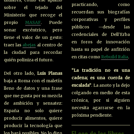
titulares, como ese apiario
practicando, como
sobre el tejado del
recuerdan sus biografías
Ministerio que recoge el
corporativas y perfiles
propio
MASAF
. Puede
públicos —desde las
sonar excéntrico, pero
credenciales de Dell’Erba
tiene el valor de un gesto:
en foros de innovación
traer las
abejas
al centro de
hasta su papel de anfitrión
la ciudad para recordar
en citas como
Rebuild Italia
.
quién poliniza el futuro.
“La tradición no es una
Del otro lado,
Luis Planas
cadena; es una cuerda de
baja a Roma con el maletín
escalada”
. La anoto y la dejo
lleno de datos y una frase
colgando en medio de esta
que me gusta por su mezcla
crónica, por si alguien
de ambición y sensatez:
necesita agarrarse en la
España no solo quiere
próxima pendiente.
producir alimentos, quiere
producir la tecnología que
El eco de los libros
los hará posibles. No lo digo