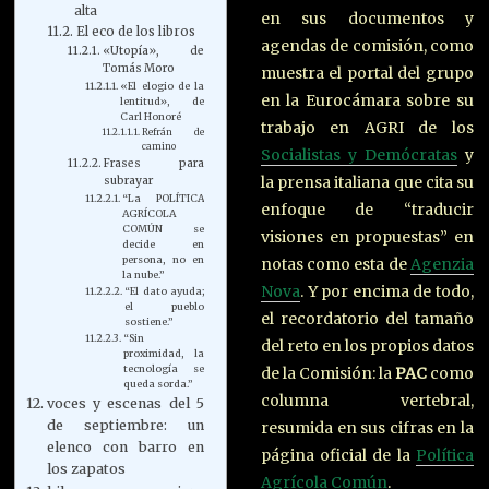
alta
en sus documentos y
El eco de los libros
agendas de comisión, como
«Utopía», de
Tomás Moro
muestra el portal del grupo
«El elogio de la
en la Eurocámara sobre su
lentitud», de
Carl Honoré
trabajo en AGRI de los
Refrán de
camino
Socialistas y Demócratas
y
Frases para
la prensa italiana que cita su
subrayar
“La POLÍTICA
enfoque de “traducir
AGRÍCOLA
COMÚN se
visiones en propuestas” en
decide en
persona, no en
notas como esta de
Agenzia
la nube.”
Nova
. Y por encima de todo,
“El dato ayuda;
el pueblo
el recordatorio del tamaño
sostiene.”
“Sin
del reto en los propios datos
proximidad, la
tecnología se
de la Comisión: la
PAC
como
queda sorda.”
columna vertebral,
voces y escenas del 5
de septiembre: un
resumida en sus cifras en la
elenco con barro en
página oficial de la
Política
los zapatos
Agrícola Común
.