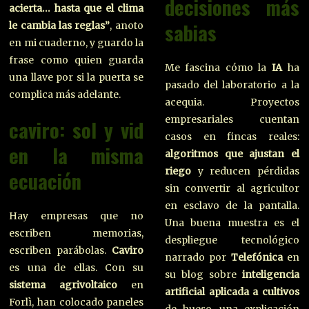
decisiones más
acierta… hasta que el clima
sabias
le cambia las reglas”
, anoto
en mi cuaderno, y guardo la
frase como quien guarda
Me fascina cómo la
IA
ha
una llave por si la puerta se
pasado del laboratorio a la
complica más adelante.
acequia. Proyectos
empresariales cuentan
caviro: sol y vid
casos en fincas reales:
en la misma
algoritmos que ajustan el
riego
y reducen pérdidas
ecuación
sin convertir al agricultor
en esclavo de la pantalla.
Hay empresas que no
Una buena muestra es el
escriben memorias,
despliegue tecnológico
escriben parábolas.
Caviro
narrado por
Telefónica
en
es una de ellas. Con su
su blog sobre
inteligencia
sistema agrivoltaico
en
artificial aplicada a cultivos
Forlì, han colocado paneles