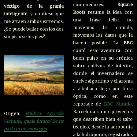
contenedores.
Square
vértigo de la granja
Roots
resume la idea con
inteligente
, y confieso que
una frase feliz: no
me atraen ambos extremos.
movemos la comida,
¿Se puede bailar con los dos
movemos los datos que la
sin pisarse los pies?
hacen posible. La
BBC
contó esa aventura con
buen pulso en su crónica
sobre cultivos de interior,
donde el invernadero se
vuelve algoritmo y el aroma
a albahaca llega por fibra
óptica, como en este
reportaje de
BBC Mundo
.
Barcelona suma proyectos
Origen:
Politica Agricola
que describen bien el salto
Comune, quale futuro? Se ne
técnico, desde la aeroponía
parla in un convegno
a la hidroponía, registrados