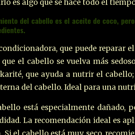
lo es algo que se hace todo el tiempo
iento del cabello es el aceite de coco, pero
edientes.
condicionadora, que puede reparar e
a que el cabello se vuelva más sedos
arité, que ayuda a nutrir el cabello;
nterna del cabello. Ideal para una nutr
cabello está especialmente dañado, p
didad. La recomendación ideal es apl
a. Si el cabello está muy seco, recomi