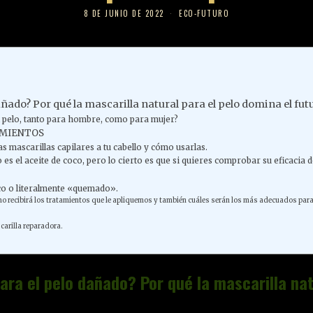
8 DE JUNIO DE 2022
ECO-FUTURO
dañado? Por qué la mascarilla natural para el pelo domina el fu
 el pelo, tanto para hombre, como para mujer?
AMIENTOS
 mascarillas capilares a tu cabello y cómo usarlas.
 es el aceite de coco, pero lo cierto es que si quieres comprobar su eficacia
co o literalmente «quemado».
ómo recibirá los tratamientos que le apliquemos y también cuáles serán los más adecuados para 
carilla reparadora.
para el pelo dañado? Por qué la mascarilla na