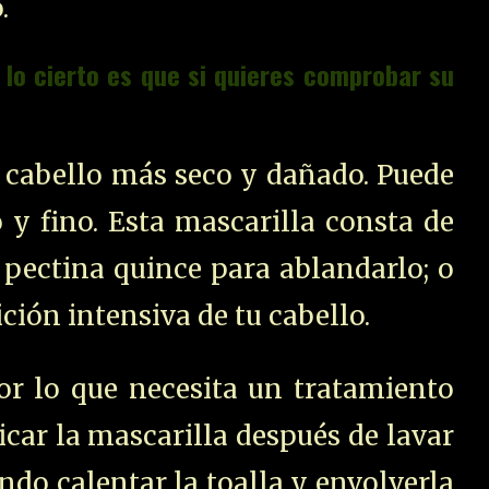
.
 lo cierto es que si quieres comprobar su
l cabello más seco y dañado. Puede
o y fino. Esta mascarilla consta de
 pectina quince para ablandarlo; o
ición intensiva de tu cabello.
or lo que necesita un tratamiento
icar la mascarilla después de lavar
endo calentar la toalla y envolverla