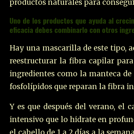
productos naturales para conseguir
Uno de los productos que ayuda al crecim
eficacia debes combinarlo con otros ingr
Hay una mascarilla de este tipo,
a
reestructurar la fibra capilar par
ingredientes como la manteca de k
fosfolípidos que reparan la fibra i
Y es que después del verano, el 
intensivo que lo hidrate en profun
el cabello de 1 a 2 días a la seman