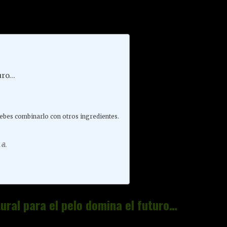
turo…
 debes combinarlo con otros ingredientes.
él.
tural para el pelo domina el futuro…