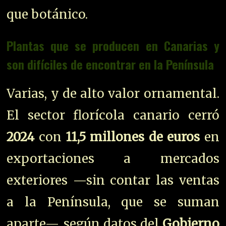
que botánico.
Plantas que se producen en Canarias y
son difíciles de encontrar en la Península
Varias, y de alto valor ornamental.
El sector florícola canario cerró
2024
con
11,5 millones de euros
en
exportaciones a mercados
exteriores —sin contar las ventas
a la Península, que se suman
aparte—, según datos del
Gobierno