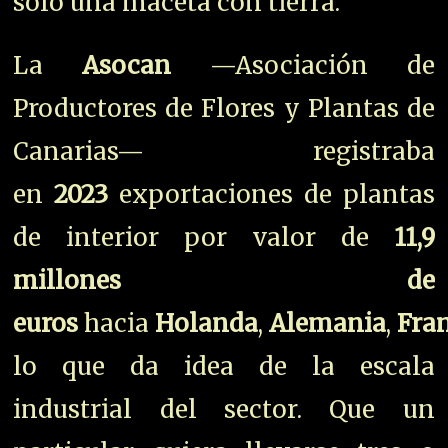
solo una maceta con tierra.
La
Asocan
—Asociación de
Productores de Flores y Plantas de
Canarias— registraba
en
2023
exportaciones de plantas
de interior por valor de
11,9
millones de
euros
hacia
Holanda
,
Alemania
,
Fra
lo que da idea de la escala
industrial del sector. Que un