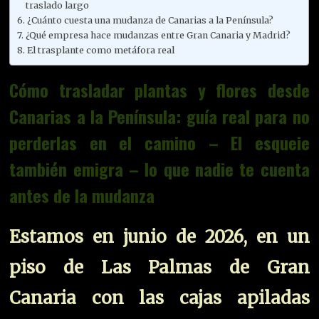
traslado largo
¿Cuánto cuesta una mudanza de Canarias a la Península?
¿Qué empresa hace mudanzas entre Gran Canaria y Madrid?
El trasplante como metáfora real
Cómo trasladar plantas y flores desde
Canarias a la Península: guía real para no
perderlas en el camino – El esqueie
también emigra – lo que nadie te cuenta
antes de la mudanza
Estamos en junio de 2026, en un
piso de Las Palmas de Gran
Canaria con las cajas apiladas