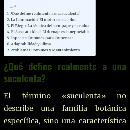
¿Qué define realmente a una suculenta?
La Iluminación: El motor de su color
El Riego: La técnica del «empape y secado»
El Sustrato Ideal: El drenaje es innegociable
Especies Comunes para Comenzar
Adaptabilidad y Clima
Problemas Comunes y Mantenimiento
¿Qué define realmente a una
suculenta?
El término «suculenta» no
describe una familia botánica
específica, sino una característica