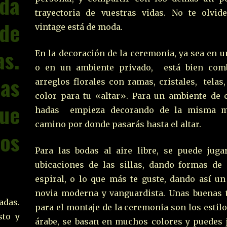
da
trayectoria de vuestras vidas. No te olvid
de
vintage está de moda.
s.
En la decoración de la ceremonia, ya sea en u
o en un ambiente privado, está bien com
las
arreglos florales con ramas, cristales, tela
color para tu «altar». Para un ambiente de 
ue
hadas empieza decorando de la misma m
camino por donde pasarás hasta el altar.
s
Para las bodas al aire libre, se puede juga
ubicaciones de las sillas, dando formas de 
espiral, o lo que más te guste, dando así un
novia moderna y vanguardista. Unas buenas 
adas.
para el montaje de la ceremonia son los estil
sto y
árabe, se basan en muchos colores y puedes 