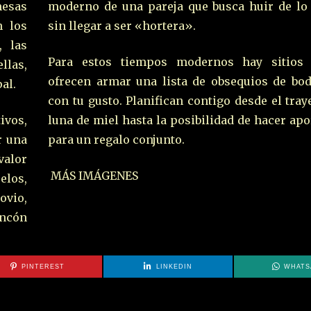
mesas
moderno de una pareja que busca huir de lo 
n los
sin llegar a ser «hortera».
, las
Para estos tiempos modernos hay sitios
llas,
ofrecen armar una lista de obsequios de bod
al.
con tu gusto. Planifican contigo desde el tray
ivos,
luna de miel hasta la posibilidad de hacer ap
r una
para un regalo conjunto.
alor
MÁS IMÁGENES
elos,
ovio,
ncón
PINTEREST
LINKEDIN
WHATS