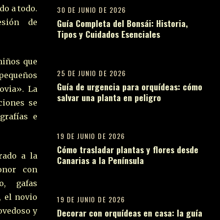
do a todo.
30 DE JUNIO DE 2026
Guía Completa del Bonsái: Historia,
esión de
Tipos y Cuidados Esenciales
07
niños que
25 DE JUNIO DE 2026
 pequeños
Guía de urgencia para orquídeas: cómo
ovia». La
salvar una planta en peligro
ciones se
08
grafías e
19 DE JUNIO DE 2026
Cómo trasladar plantas y flores desde
rado a la
Canarias a la Península
09
onor con
o, gafas
, el novio
19 DE JUNIO DE 2026
novedoso y
Decorar con orquídeas en casa: la guía