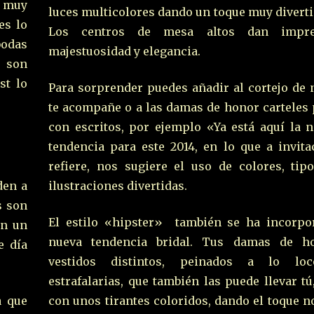
o muy
luces multicolores dando un toque muy diverti
es lo
Los centros de mesa altos dan impr
bodas
majestuosidad y elegancia.
o son
st lo
Para sorprender puedes añadir al cortejo de 
te acompañe o a las damas de honor carteles
con escritos, por ejemplo «Ya está aquí la n
tendencia para este 2014, en lo que a invita
refiere, nos sugiere el uso de colores, tipo
den a
ilustraciones divertidas.
s son
El estilo «hipster» también se ha incorpo
en un
nueva tendencia bridal. Tus damas de h
e día
vestidos distintos, peinados a lo loc
estrafalarias, que también las puede llevar tú
a que
con unos tirantes coloridos, dando el toque 