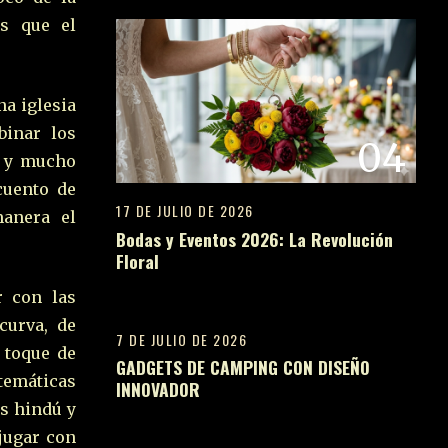
es que el
na iglesia
binar los
04
s, y mucho
cuento de
17 DE JULIO DE 2026
anera el
Bodas y Eventos 2026: La Revolución
Floral
05
r con las
curva, de
7 DE JULIO DE 2026
 toque de
GADGETS DE CAMPING CON DISEÑO
temáticas
INNOVADOR
06
os hindú y
jugar con