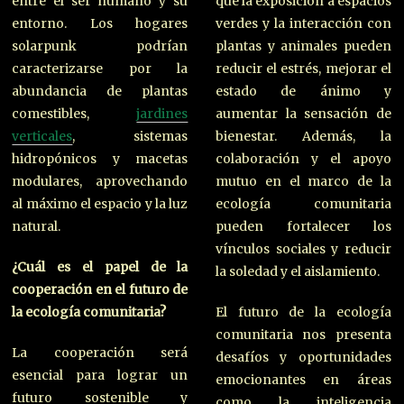
entre el ser humano y su
que la exposición a espacios
entorno. Los hogares
verdes y la interacción con
solarpunk podrían
plantas y animales pueden
caracterizarse por la
reducir el estrés, mejorar el
abundancia de plantas
estado de ánimo y
comestibles,
jardines
aumentar la sensación de
verticales
, sistemas
bienestar. Además, la
hidropónicos y macetas
colaboración y el apoyo
modulares, aprovechando
mutuo en el marco de la
al máximo el espacio y la luz
ecología comunitaria
natural.
pueden fortalecer los
vínculos sociales y reducir
¿Cuál es el papel de la
la soledad y el aislamiento.
cooperación en el futuro de
la ecología comunitaria?
El futuro de la ecología
comunitaria nos presenta
La cooperación será
desafíos y oportunidades
esencial para lograr un
emocionantes en áreas
futuro sostenible y
como la inteligencia