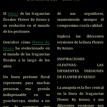
El
futuro
de las fragancias
de sus seguidores,
florales: Flower By Kenzo y
manteniendo siempre el
su evolución en el mundo
compromiso con la calidad.
de los perfumes
Explora las diferentes
Descubre cómo
Flower By
versiones de la línea Flower
Kenzo
ha evolucionado en
By Kenzo.
el mundo de las fragancias
INSPIRACIONES
florales a lo largo de los
OLFATIVAS: LAS
años.
DIFERENTES VERSIONES
Un buen perfume floral
DE FLOWER BY KENZO
representa para muchas
La amapola es la flor central
personas esa prenda
en la línea de fragancias
indispensable en su
Flower By Kenzo, y sus
guardarropa, similar a un
diferentes versiones son
par de vaqueros que