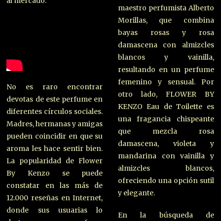
al mercado.
maestro perfumista Alberto
Morillas, que combina
bayas rosas y rosa
damascena con almizcles
blancos y vainilla,
resultando en un perfume
femenino y sensual. Por
No es raro encontrar
otro lado, FLOWER BY
devotas de este perfume en
KENZO Eau de Toilette es
diferentes círculos sociales.
una fragancia chispeante
Madres, hermanas y amigas
que mezcla rosa
pueden coincidir en que su
damascena, violeta y
aroma les hace sentir bien.
mandarina con vainilla y
La popularidad de Flower
almizcles blancos,
By Kenzo se puede
ofreciendo una opción sutil
constatar en las más de
y elegante.
12.000 reseñas en Internet,
donde sus usuarias lo
En la búsqueda de