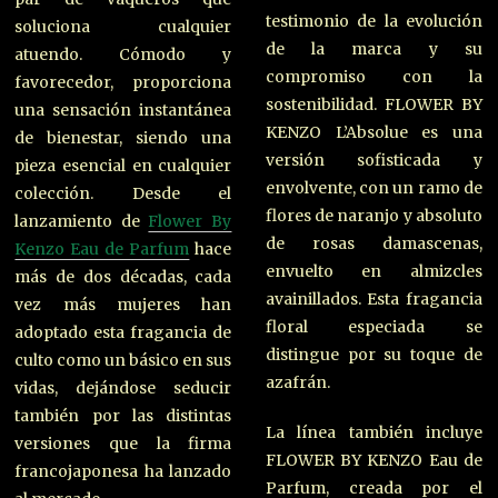
testimonio de la evolución
soluciona cualquier
de la marca y su
atuendo. Cómodo y
compromiso con la
favorecedor, proporciona
sostenibilidad. FLOWER BY
una sensación instantánea
KENZO L’Absolue es una
de bienestar, siendo una
versión sofisticada y
pieza esencial en cualquier
envolvente, con un ramo de
colección. Desde el
flores de naranjo y absoluto
lanzamiento de
Flower By
de rosas damascenas,
Kenzo Eau de Parfum
hace
envuelto en almizcles
más de dos décadas, cada
avainillados. Esta fragancia
vez más mujeres han
floral especiada se
adoptado esta fragancia de
distingue por su toque de
culto como un básico en sus
azafrán.
vidas, dejándose seducir
también por las distintas
La línea también incluye
versiones que la firma
FLOWER BY KENZO Eau de
francojaponesa ha lanzado
Parfum, creada por el