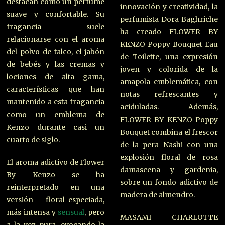
destacan como un perfume
innovación y creatividad, la
suave y confortable. Su
perfumista Dora Baghriche
fragancia suele
ha creado FLOWER BY
relacionarse con el aroma
KENZO Poppy Bouquet Eau
del polvo de talco, el jabón
de Toilette, una expresión
de bebés y las cremas y
joven y colorida de la
lociones de alta gama,
amapola emblemática, con
características que han
notas refrescantes y
mantenido a esta fragancia
aciduladas. Además,
como un emblema de
FLOWER BY KENZO Poppy
Kenzo durante casi un
Bouquet combina el frescor
cuarto de siglo.
de la pera Nashi con una
explosión floral de rosa
El aroma adictivo de Flower
damascena y gardenia,
By Kenzo se ha
sobre un fondo adictivo de
reinterpretado en una
madera de almendro.
versión floral-especiada,
más intensa y
sensual
, pero
MASAMI CHARLOTTE
a la vez pura, evocando la