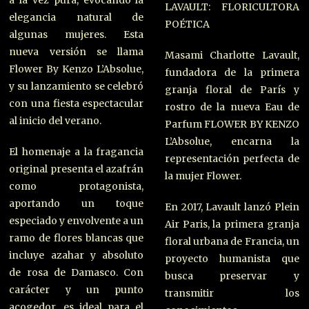
LAVAULT: FLORICULTORA
elegancia natural de
POÉTICA
algunas mujeres. Esta
nueva versión se llama
Masami Charlotte Lavault,
Flower By Kenzo L’Absolue,
fundadora de la primera
y su lanzamiento se celebró
granja floral de París y
con una fiesta espectacular
rostro de la nueva Eau de
al inicio del verano.
Parfum FLOWER BY KENZO
L’Absolue, encarna la
El homenaje a la fragancia
representación perfecta de
original presenta el azafrán
la mujer Flower.
como protagonista,
aportando un toque
En 2017, Lavault lanzó Plein
especiado y envolvente a un
Air Paris, la primera granja
ramo de flores blancas que
floral urbana de Francia, un
incluye azahar y absoluto
proyecto humanista que
de rosa de Damasco. Con
busca preservar y
carácter y un punto
transmitir los
acogedor, es ideal para el