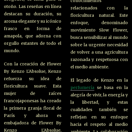
conocimientos
otoño. Las reseñas en línea
relacionados con la
destacan su duración, su
floricultura natural. Este
aroma elegante y su icónico
enfoque, denominado
frasco en forma de
movimiento Slow Flower,
amapola, que adorna con
busca sensibilizar al mundo
orgullo estantes de todo el
sobre la urgente necesidad
mundo.
de volver a una agricultura
razonada y respetuosa con
Con la creación de Flower
el medio ambiente.
By Kenzo L’Absolue, Kenzo
refuerza su idea de
El legado de Kenzo en la
floricultura suave. Esta
perfumería
se basa en la
mujer de raíces
alegría de vivir, la energía y
francojaponesas ha creado
la libertad, y estas
la primera granja floral de
cualidades también se
París y ahora es
reflejan en su enfoque
embajadora de Flower By
hacia el respeto al medio
Kenzo L’Absolue,
ambiente. La colaboración