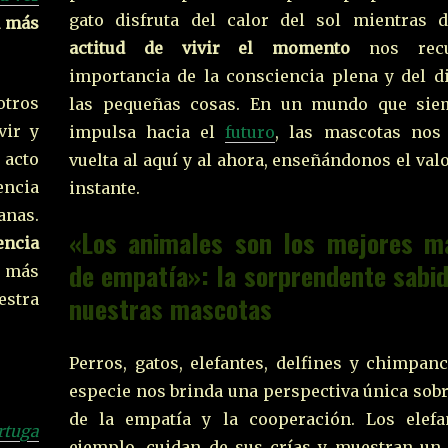
gato disfruta del calor del sol mientras d
n más
actitud de vivir el momento
nos recu
importancia de la consciencia plena y del di
tros
las pequeñas cosas. En un mundo que sie
vir y
impulsa hacia el
futuro
, las mascotas nos
 acto
vuelta al aquí y al ahora, enseñándonos el val
encia
instante.
anas.
«Los animales son los mejores m
encia
de empatía»: la sorprendente sabid
o más
estra
nuestras mascotas
Perros, gatos, elefantes, delfines y chimpan
especie nos brinda una perspectiva única sobr
de la empatía y la cooperación. Los elefa
rtuga
ejemplo, cuidan de sus crías y muestran un