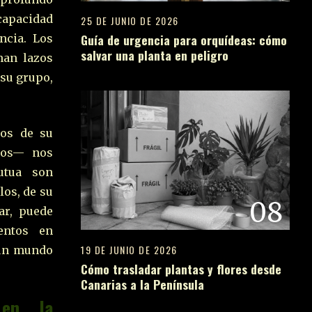
capacidad
25 DE JUNIO DE 2026
Guía de urgencia para orquídeas: cómo
ncia. Los
salvar una planta en peligro
man lazos
 su grupo,
os de su
nos— nos
utua son
los, de su
08
ar, puede
entos en
19 DE JUNIO DE 2026
 un mundo
Cómo trasladar plantas y flores desde
Canarias a la Península
09
 en la