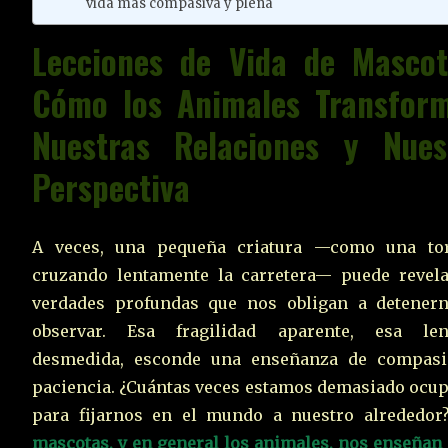
vida más compasiva y plena
Lecciones de Vida de Mascot
Cómo los Animales Transfor
Nuestras Relaciones y Nues
Perspectiva
A veces, una pequeña criatura —como una to
cruzando lentamente la carretera— puede revel
verdades profundas que nos obligan a detener
observar. Esa fragilidad aparente, esa len
desmedida, esconde una enseñanza de compas
paciencia. ¿Cuántas veces estamos demasiado ocu
para fijarnos en el mundo a nuestro alrededo
mascotas, y en general los animales, nos enseñan 