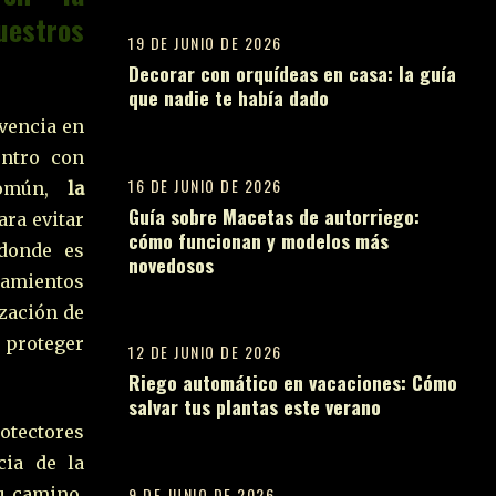
estros
19 DE JUNIO DE 2026
Decorar con orquídeas en casa: la guía
que nadie te había dado
10
ivencia en
entro con
16 DE JUNIO DE 2026
común,
la
Guía sobre Macetas de autorriego:
ra evitar
cómo funcionan y modelos más
 donde es
novedosos
11
ramientos
ización de
 proteger
12 DE JUNIO DE 2026
Riego automático en vacaciones: Cómo
salvar tus plantas este verano
12
otectores
cia de la
9 DE JUNIO DE 2026
su camino.