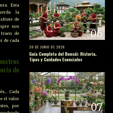
ura. Esta
erda la
sfrute de
mpre nos
06
 traen de
or de cada
30 DE JUNIO DE 2026
Guía Completa del Bonsái: Historia,
Tipos y Cuidados Esenciales
aestros
uría de
cés… Cada
e el valor
07
ntes, por
 profundo