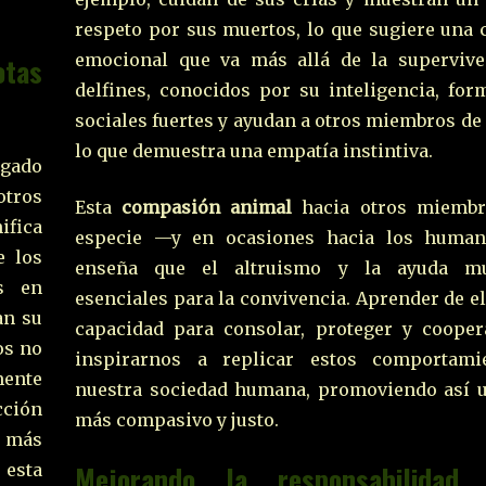
respeto por sus muertos, lo que sugiere una 
emocional que va más allá de la supervive
otas
delfines, conocidos por su inteligencia, for
sociales fuertes y ayudan a otros miembros de
lo que demuestra una empatía instintiva.
legado
otros
Esta
compasión animal
hacia otros miembr
ifica
especie —y en ocasiones hacia los huma
e los
enseña que el altruismo y la ayuda m
s en
esenciales para la convivencia. Aprender de el
an su
capacidad para consolar, proteger y cooper
os no
inspirarnos a replicar estos comportami
mente
nuestra sociedad humana, promoviendo así
cción
más compasivo y justo.
o más
Mejorando la responsabilidad
 esta