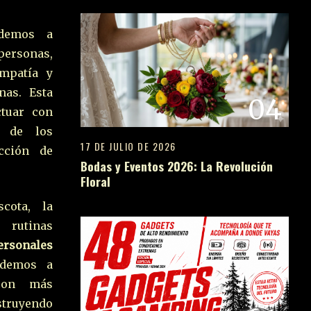
ndemos a
personas,
mpatía y
nas. Esta
04
ctuar con
 de los
17 DE JULIO DE 2026
cción de
Bodas y Eventos 2026: La Revolución
Floral
cota, la
 rutinas
ersonales
ndemos a
con más
truyendo