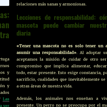
relaciones más sanas y armoniosas.
as:
Lecciones de responsabilidad: c
man
mascota puede cambiar nuestr
diaria
tra
«Tener una mascota no es solo tener un 
asumir una responsabilidad»
. Al adoptar u
rtuga
aceptamos la misión de cuidar de otro ser
arnos
compromiso que implica alimentar, educar
nos y
todo, estar presente. Esto exige constancia, p
titud
sacrificio, cualidades que inevitablemente se
ión y
a otras áreas de nuestra vida.
pados
Además, los animales nos enseñan a viv
r?
Las
presente. Un perro no se preocupa por el m
a ver