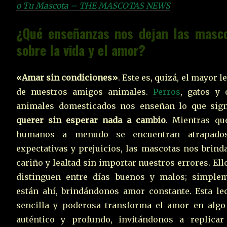
o Tu Mascota – THE MASCOTAS NEWS
¿Qué enseñanzas nos dejan las masc
sobre la vida y el amor?
«Amar sin condiciones»
. Este es, quizá, el mayor 
de nuestros amigos animales.
Perros
, gatos y 
animales domesticados nos enseñan lo que sign
querer sin esperar nada a cambio
. Mientras qu
humanos a menudo se encuentran atrapado
expectativas y prejuicios, las mascotas nos brind
cariño y lealtad sin importar nuestros errores. Ell
distinguen entre días buenos y malos; simple
están ahí, brindándonos amor constante. Esta le
sencilla y poderosa transforma el amor en alg
auténtico y profundo, invitándonos a replicar