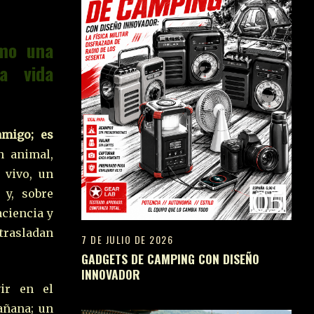
ómo una
a vida
amigo; es
n animal,
 vivo, un
05
 y, sobre
aciencia y
 trasladan
7 DE JULIO DE 2026
GADGETS DE CAMPING CON DISEÑO
INNOVADOR
ir en el
añana; un