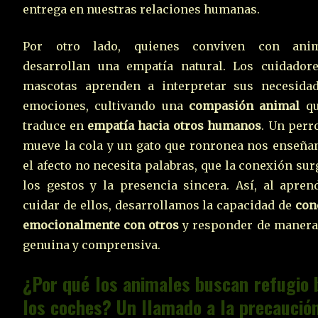
entrega en nuestras relaciones humanas.
Por otro lado, quienes conviven con anim
desarrollan una empatía natural. Los cuidador
mascotas aprenden a interpretar sus necesida
emociones, cultivando una
compasión animal
qu
traduce en
empatía hacia otros humanos
. Un perr
mueve la cola y un gato que ronronea nos enseña
el afecto no necesita palabras, que la conexión sur
los gestos y la presencia sincera. Así, al apren
cuidar de ellos, desarrollamos la capacidad de
con
emocionalmente con otros
y responder de maner
genuina y comprensiva.
¿Por qué los animales buscan refugio 
los coches? Un llamado a la precaució