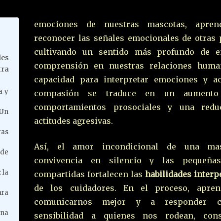
emociones de nuestras mascotas, apre
reconocer las señales emocionales de otras 
cultivando un sentido más profundo de e
les
comprensión en nuestras relaciones huma
ra
capacidad para interpretar emociones y a
a y
compasión se traduce en un aumento
comportamientos prosociales y una redu
 Un
actitudes agresivas.
ras
Así, el amor incondicional de una mas
ede
convivencia en silencio y las pequeñas
 la
compartidas fortalecen las
habilidades interp
de los cuidadores. En el proceso, apre
ara
comunicarnos mejor y a responder 
una
sensibilidad a quienes nos rodean, cons