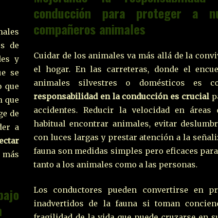
conducción para proteger a nu
compañeros animales
ales
es de
Cuidar de los animales va más allá de la conv
des y
el hogar. En las carreteras, donde el encu
e se
animales silvestres o domésticos es 
o que
responsabilidad en la conducción es crucial
pa
n que
accidentes. Reducir la velocidad en áreas
ge de
habitual encontrar animales, evitar deslumb
der a
con luces largas y prestar atención a la señal
ectar
fauna son medidas simples pero eficaces para
a más
tanto a los animales como a las personas.
bajo
Los conductores pueden convertirse en pr
inadvertidos de la fauna si toman concien
n
fragilidad de la vida que puede cruzarse en 