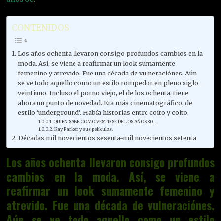
CONTENIDOS
Los años ochenta llevaron consigo profundos cambios en la
moda. Así, se viene a reafirmar un look sumamente
femenino y atrevido. Fue una década de vulneraciónes. Aún
se ve todo aquello como un estilo rompedor en pleno siglo
veintiuno. Incluso el porno viejo, el de los ochenta, tiene
ahora un punto de novedad. Era más cinematográfico, de
estilo ‘underground’. Había historias entre coito y coito.
QUIEN SABE COMO VESTIRSE DE LOS AÑOS 80…
Kay Parker y sus películas.
Décadas mil novecientos sesenta-mil novecientos setenta
Los años ochenta llevaron consigo profundos
cambios en la moda. Así, se viene a
reafirmar un look sumamente femenino y
atrevido. Fue una década de vulneraciónes.
Aún se ve todo aquello como un estilo