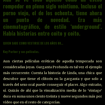
rompedor en pleno siglo veintiuno. Incluso el
porno viejo, el de los ochenta, tiene ahora
un punto de novedad. Era más
cinematográfico, de estilo ‘underground’.
Había historias entre coito y coito.
QUIEN SABE COMO VESTIRSE DE LOS AÑOS 80…
Kay Parker y sus películas.
Aun ciertas películas eróticas de aquella temporada son
consideradas joyas. Garganta Profunda es tal vez el ejemplo
más recurrente. Cuenta la historia de Linda, una chica que
descubre que tiene el clítoris en la garganta y que solo a
través del sexo oral puede conseguir el placer. Algo extraño,
sí. Quizás de ahí que la visualización media de lo ‘vintage’
dura en suma unos ciento treinta y nueve segundos más por
vídeo que en el resto de categorías.